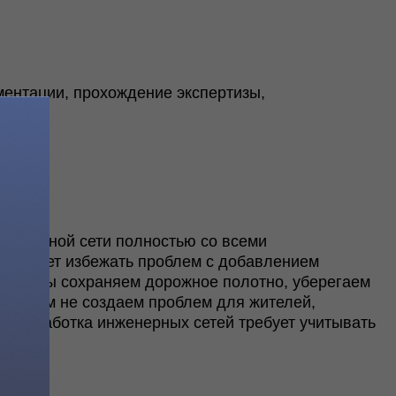
ти полностью со всеми
ежать проблем с добавлением
раняем дорожное полотно, уберегаем
оздаем проблем для жителей,
 инженерных сетей требует учитывать
нерных систем
роектирования инженерных систем в
вании от 5 рабочих дней, но точные
оекте согласовываются