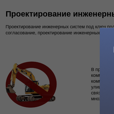
В практике комп
коммуникации. П
коммуникаций на
улицу от формир
связанных с рас
множество факто
Стоимость разработки, соста
Проектирование инженерных коммуникаций как правило