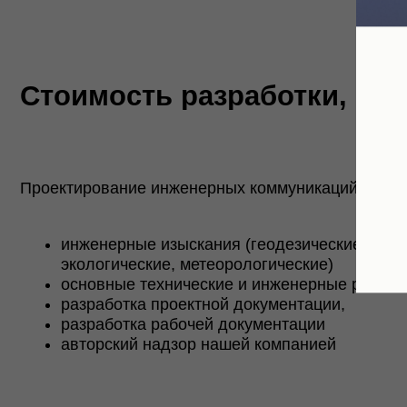
инженерные изыскания (геодезические, гидрологич
экологические, метеорологические)
основные технические и инженерные решения,
разработка проектной документации,
разработка рабочей документации
авторский надзор нашей компанией
Залог успеха любого проект
опытом, знаниями и стремл
Наша компания собрала в с
проектирования автомобиль
Мы уверенно идем к достиж
в срок.