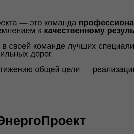
ергоПроект
Электрические сети
одорог
Сложный процесс, включающий неско
Наружное освещение
ки
Учитываем нюансы и технические тре
освещения
Газоснабжение
Проект газоснабжения - основа безоп
Инженерные сети