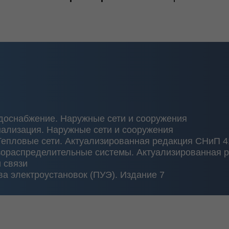
жение. Наружные сети и сооружения
ция. Наружные сети и сооружения
ые сети. Актуализированная редакция СНиП 41-02-2003
пределительные системы. Актуализированная редакция СНи
и
троустановок (ПУЭ). Издание 7
разделов «под ключ»
вается разработка проектной и рабочей документации, пр
ледующий авторский надзор за реализацией проекта