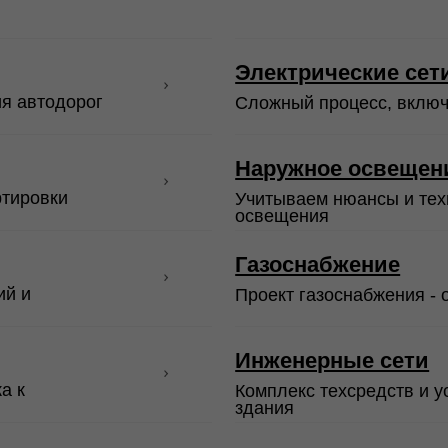
Комплекс техсредств и устройств дл
здания
Сети связи
Проектирование систем сетей связи с
Благоустройство парков
Созданию комфортного и функционал
отдыха
дорог
Многоквартирные жилые дома
фтегазовых
Light Industrial