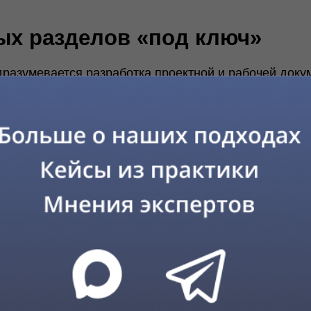
ании ТюменьЭнергоПроект есть кейсы уличной дорожной се
роектирование наружных инженерных сетей позволяет изб
 этапе завершенного строительства. За счет этого мы сох
ования приямков и других сложностей, в дальнейшем не с
капыванием улиц для доработки коммуникаций. Разработка
ров, в том числе окружающую среду.
в проектной документации инже
 включает
В среднем срок реализации услуги п
объеме 1 метра занимает в проектиро
расчеты графиков работ в каждом пр