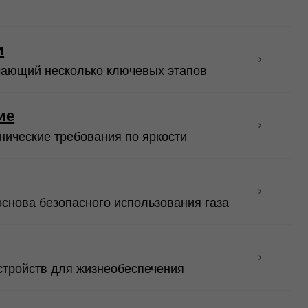
я жизнеобеспечения
 учетом особенностей
ьного пространства для
Контакты
8 800 201 74 72
info@72tep.ru