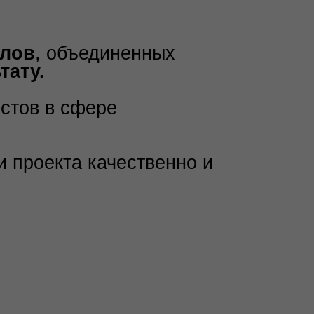
лько ключевых этапов
бования по яркости
асного использования газа