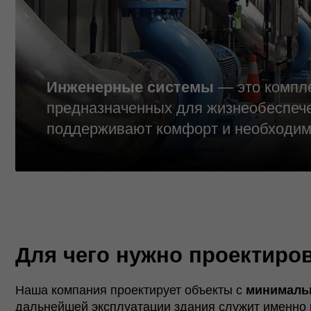
Инженерные системы
— это комплекс те
предназначенных для жизнеобеспечения з
поддерживают комфорт и необходимый ур
Для чего нужно проектирован
Наша компания проектирует объекты с
минимальными 
дальнейшей эксплуатации здания служит именно
качес
Необходимые стандарты по ГОСТ